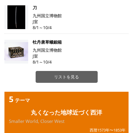
刀
九州国立博物館
J室
8/1～10/4
牡丹唐草螺鈿箱
九州国立博物館
J室
8/1～10/4
リストを見る
5
テーマ
丸くなった地球近づく西洋
Smaller World, Closer West
西暦1573年〜1853年