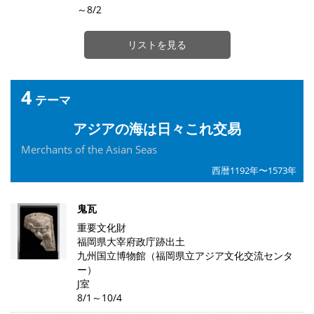
～8/2
リストを見る
4
テーマ
アジアの海は日々これ交易
Merchants of the Asian Seas
西暦1192年〜1573年
鬼瓦
重要文化財
福岡県大宰府政庁跡出土
九州国立博物館（福岡県立アジア文化交流センタ
ー）
J室
8/1～10/4