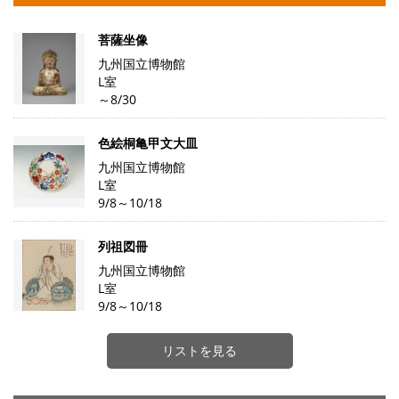
菩薩坐像
九州国立博物館
L室
～8/30
色絵桐亀甲文大皿
九州国立博物館
L室
9/8～10/18
列祖図冊
九州国立博物館
L室
9/8～10/18
リストを見る