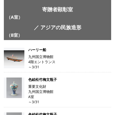
寄贈者顕彰室
（A室）
／ アジアの民族造形
（B室）
ハーリー船
九州国立博物館
4階エントランス
～3/31
色絵松竹梅文瓶子
重要文化財
九州国立博物館
A室
～3/31
色絵松竹梅文瓶子