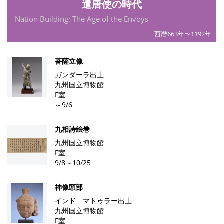
遣唐使の時代
Nation Building: The Age of the Envoys
西暦663年〜1192年
菩薩立像
ガンダーラ出土
九州国立博物館
F室
～9/6
九相詩絵巻
九州国立博物館
F室
9/8～10/25
神像頭部
インド マトゥラー出土
九州国立博物館
F室