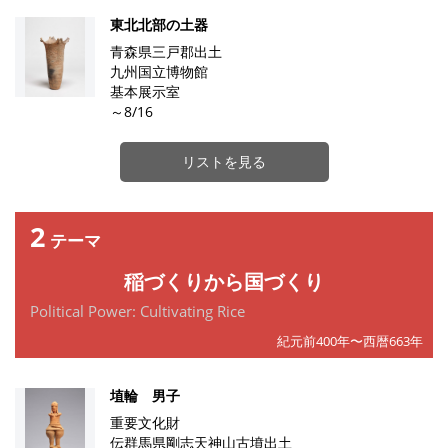
東北北部の土器
青森県三戸郡出土
九州国立博物館
基本展示室
～8/16
リストを見る
2
テーマ
稲づくりから国づくり
Political Power: Cultivating Rice
紀元前400年〜西暦663年
埴輪 男子
重要文化財
伝群馬県剛志天神山古墳出土