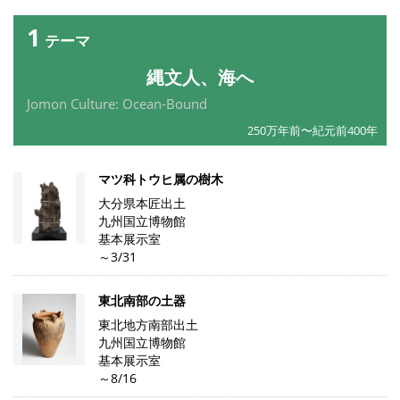
1
テーマ
縄文人、海へ
Jomon Culture: Ocean-Bound
250万年前〜紀元前400年
マツ科トウヒ属の樹木
大分県本匠出土
九州国立博物館
基本展示室
～3/31
東北南部の土器
東北地方南部出土
九州国立博物館
基本展示室
～8/16