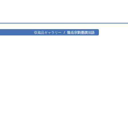
収蔵品ギャラリー
龍岳宗劉墨蹟法語