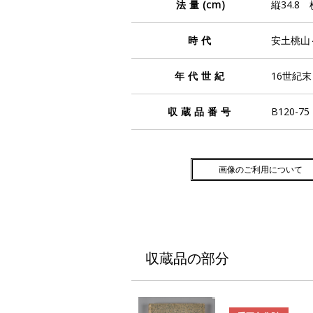
法量
(cm)
縦34.8 
時代
安土桃山
年代世紀
16世紀
収蔵品番号
B120-75
画像のご利用について
収蔵品の部分