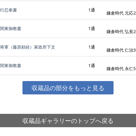
行忍奉書
1通
鎌倉時代 元応2年
関東御教書
1通
鎌倉時代 弘長2年
将軍（藤原頼経）家政所下文
1通
鎌倉時代 仁治3年
関東御教書
1通
鎌倉時代 永仁5年
収蔵品の部分をもっと見る
収蔵品ギャラリーのトップへ戻る