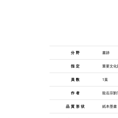
分野
書跡
指定
重要文化
員数
1葉
作者
龍岳宗劉
品質形状
紙本墨書