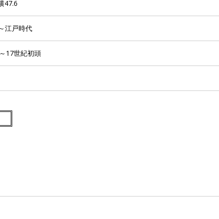
横47.6
～江戸時代
末～17世紀初頭