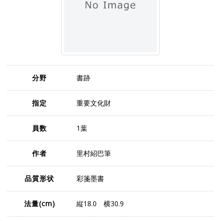
分野
書跡
指定
重要文化財
員数
1葉
作者
里村紹巴筆
品質形状
彩箋墨書
法量
(cm)
縦18.0 横30.9