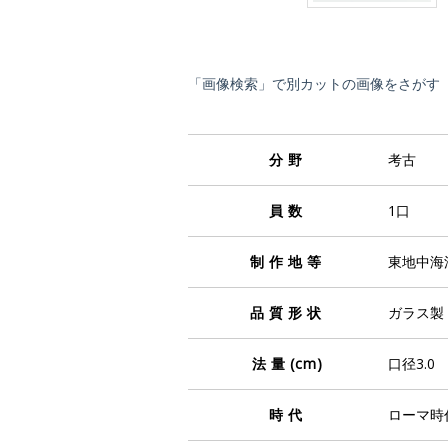
「画像検索」で別カットの画像をさがす
分野
考古
員数
1口
制作地等
東地中海
品質形状
ガラス製
法量
(cm)
口径3.0 
時代
ローマ時