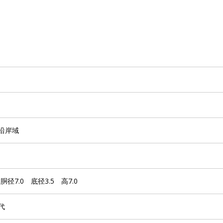
沿岸域
胴径7.0 底径3.5 高7.0
代