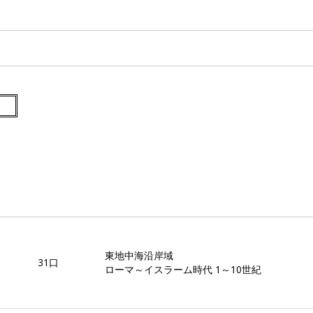
紀
東地中海沿岸域
31口
ローマ～イスラーム時代 1～10世紀