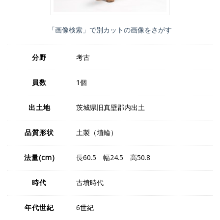
「画像検索」で別カットの画像をさがす
分野
考古
員数
1個
出土地
茨城県旧真壁郡内出土
品質形状
土製（埴輪）
法量
(cm)
長60.5 幅24.5 高50.8
時代
古墳時代
年代世紀
6世紀