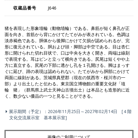
収蔵品番号
J646
猪を表現した形象埴輪（動物埴輪）である。鼻筋が短く鼻孔が正
面を向き、首筋から背にかけてたてがみが表されている。色調は
淡赤褐色である。胴体から後脚にかけて欠損が認められるが、完
形に復元されている。胴および頭・脚部は中空である。目は杏仁
形に開けられた切れ目状で、口は中央を大きく開き、両端は線刻
で表現する。耳はピンと立って横向きである。尻尾は短くやや上
方に直立する。尻尾の下部に透かし孔を１孔開ける。脚はまっす
ぐに延び、蹄の表現は認められない。たてがみから胴部にかけて
両面に線刻がある。茨城県真壁郡（現在の筑西市・桜川市の一
部）より出土したと伝わる。東京国立博物館の重要文化財「埴
輪 猪」（群馬県上武士天神山古墳出土）は本品とも造形的に近
く、数少ない優品の一つと見ることができる。
展示期間（予定）：2026年11月25日～2027年02月14日 [４階
文化交流展示室 基本展示室]
画像のご利用について