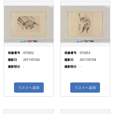
画像番号
070352
画像番号
070353
撮影日
2017/07/04
撮影日
2017/07/04
撮影部分
-
撮影部分
-