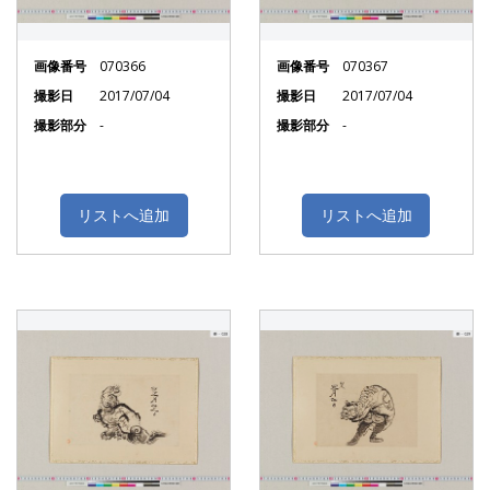
画像番号
070366
画像番号
070367
撮影日
2017/07/04
撮影日
2017/07/04
撮影部分
-
撮影部分
-