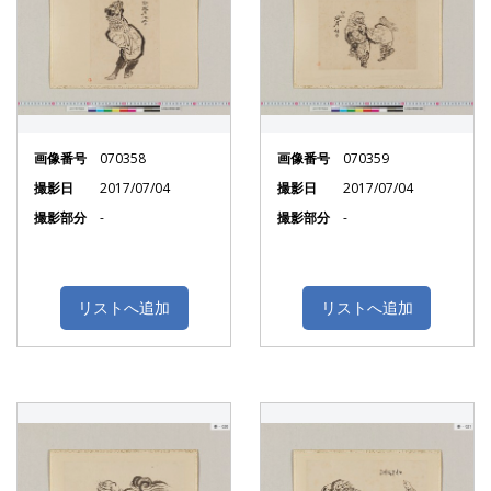
画像番号
070358
画像番号
070359
撮影日
2017/07/04
撮影日
2017/07/04
撮影部分
-
撮影部分
-