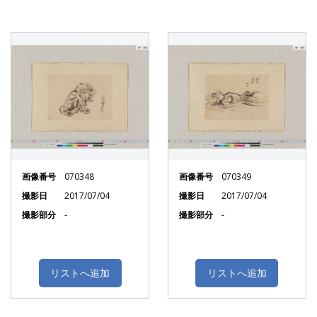
画像番号
070348
画像番号
070349
撮影日
2017/07/04
撮影日
2017/07/04
撮影部分
-
撮影部分
-