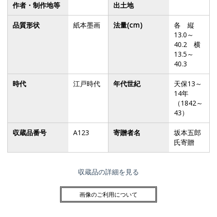
作者・制作地等
出土地
品質形状
紙本墨画
法量
(cm)
各 縦
13.0～
40.2 横
13.5～
40.3
時代
江戸時代
年代世紀
天保13～
14年
（1842～
43）
収蔵品番号
A123
寄贈者名
坂本五郎
氏寄贈
収蔵品の詳細を見る
画像のご利用について