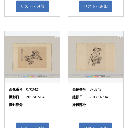
画像番号
070342
画像番号
070343
撮影日
2017/07/04
撮影日
2017/07/04
撮影部分
-
撮影部分
-