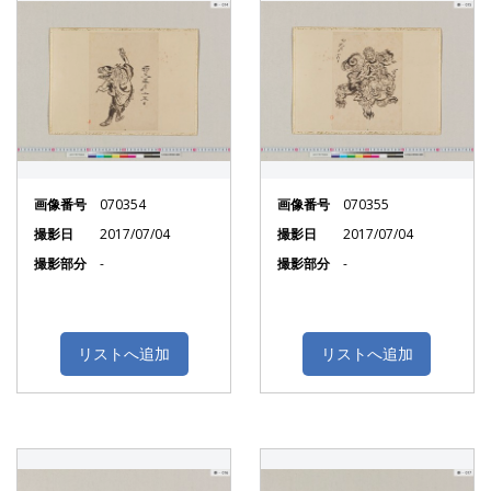
画像番号
070354
画像番号
070355
撮影日
2017/07/04
撮影日
2017/07/04
撮影部分
-
撮影部分
-