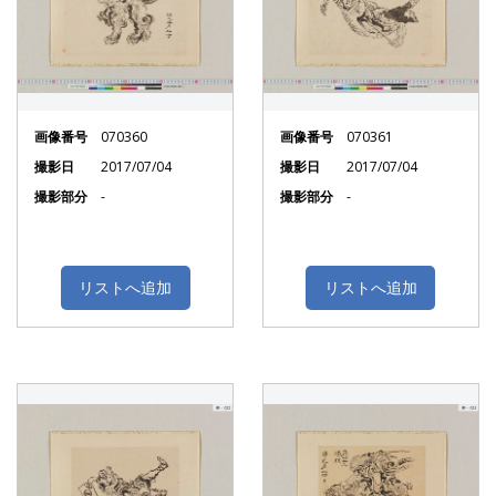
画像番号
070360
画像番号
070361
撮影日
2017/07/04
撮影日
2017/07/04
撮影部分
-
撮影部分
-