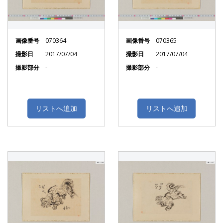
画像番号
070364
画像番号
070365
撮影日
2017/07/04
撮影日
2017/07/04
撮影部分
-
撮影部分
-