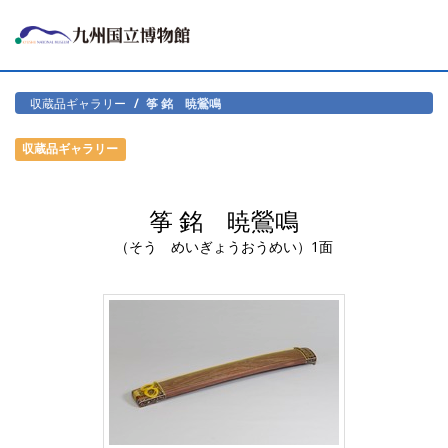
収蔵品ギャラリー
筝 銘 暁鶯鳴
収蔵品ギャラリー
筝 銘 暁鶯鳴
（そう めいぎょうおうめい）1面