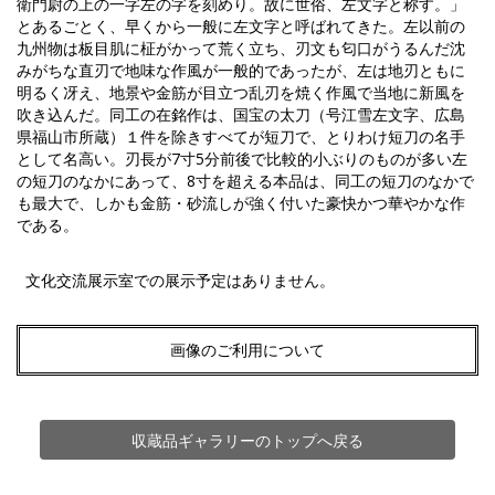
衛門尉の上の一字左の字を刻めり。故に世俗、左文字と称す。」
とあるごとく、早くから一般に左文字と呼ばれてきた。左以前の
九州物は板目肌に柾がかって荒く立ち、刃文も匂口がうるんだ沈
みがちな直刃で地味な作風が一般的であったが、左は地刃ともに
明るく冴え、地景や金筋が目立つ乱刃を焼く作風で当地に新風を
吹き込んだ。同工の在銘作は、国宝の太刀（号江雪左文字、広島
県福山市所蔵）１件を除きすべてが短刀で、とりわけ短刀の名手
として名高い。刃長が7寸5分前後で比較的小ぶりのものが多い左
の短刀のなかにあって、8寸を超える本品は、同工の短刀のなかで
も最大で、しかも金筋・砂流しが強く付いた豪快かつ華やかな作
である。
文化交流展示室での展示予定はありません。
画像のご利用について
収蔵品ギャラリーのトップへ戻る