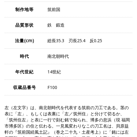
制作地等
筑前国
品質形状
鉄 鍛造
法量
(cm)
総長35.3 刃長25.4 反0.25
時代
南北朝時代
年代世紀
14世紀
収蔵品番号
F100
左（左文字）は、南北朝時代を代表する筑前の刀工である。茎の
表に「左」、もしくは表裏に「左／筑州住」と分けて切るか、
「筑州住左」と表に一行で刻む銘で知られ、博多の息浜（現 福岡
市博多区）の住と伝わる。一見風変わりなこの刀工名は、貝原益
軒の『筑前国続風土記』（巻之二十九・土産考上）に「銘には左