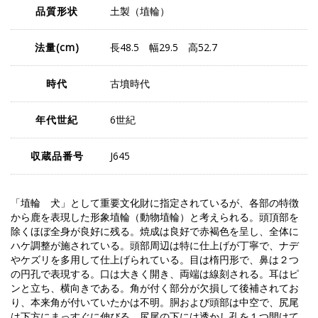
品質形状
土製（埴輪）
法量
(cm)
長48.5 幅29.5 高52.7
時代
古墳時代
年代世紀
6世紀
収蔵品番号
J645
「埴輪 犬」として重要文化財に指定されているが、各部の特徴
から鹿を表現した形象埴輪（動物埴輪）と考えられる。頭頂部を
除くほぼ全身が良好に残る。焼成は良好で赤褐色を呈し、全体に
ハケ調整が施されている。頭部周辺は特に仕上げが丁寧で、ナデ
やケズリを多用して仕上げられている。目は楕円形で、鼻は２つ
の円孔で表現する。口は大きく開き、両端は線刻される。耳はピ
ンと立ち、横向きである。角が付く部分が欠損して後補されてお
り、本来角が付いていたかは不明。胴および頭部は中空で、尻尾
は下方にまっすぐに伸びる。尻尾の下には透かし孔を１つ開けて