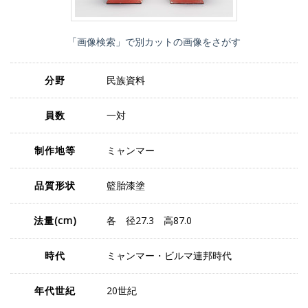
「画像検索」で別カットの画像をさがす
分野
民族資料
員数
一対
制作地等
ミャンマー
品質形状
籃胎漆塗
法量
(cm)
各 径27.3 高87.0
時代
ミャンマー・ビルマ連邦時代
年代世紀
20世紀