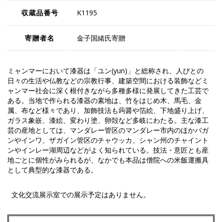
収蔵品番号
K1195
寄贈者名
金子国緒氏寄贈
ミャンマーにおいて漆器は「ユン(yun)」と総称され、人びとの
日々の生活や仏教などの宗教行事、建築空間における装飾などミ
ャンマー社会に深く根付きながら多種多様に発展してきた工芸で
ある。当地で作られる漆器の素地は、竹をはじめ木、馬毛、金
属、布など様々であり、加飾技法も蒟醤や箔絵、下地盛り上げ、
ガラス象嵌、漆絵、変わり塗、卵殻など多岐にわたる。主な漆工
芸の産地としては、マンダレー管区のマンダレー市内のほかバガ
ンやインワ、ザガイン管区のチャウッカ、シャン州のチャイント
ンやインレー湖周辺などがよく知られている。技法・意匠とも産
地ごとに個性がみられるが、なかでも本品は僧院への米飯運搬具
として典型的な漆器である。
文化交流展示室での展示予定はありません。