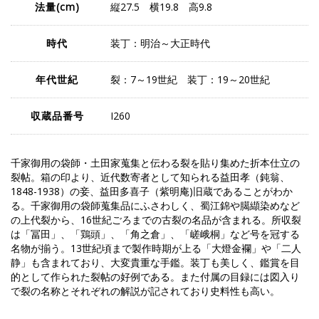
法量
(cm)
縦27.5 横19.8 高9.8
時代
装丁：明治～大正時代
年代世紀
裂：7～19世紀 装丁：19～20世紀
収蔵品番号
I260
千家御用の袋師・土田家蒐集と伝わる裂を貼り集めた折本仕立の
裂帖。箱の印より、近代数寄者として知られる益田孝（鈍翁、
1848-1938）の妾、益田多喜子（紫明庵)旧蔵であることがわか
る。千家御用の袋師蒐集品にふさわしく、蜀江錦や臈纈染めなど
の上代裂から、16世紀ごろまでの古裂の名品が含まれる。所収裂
は「冨田」、「鶏頭」、「角之倉」、「嵯峨桐」など号を冠する
名物が揃う。13世紀頃まで製作時期が上る「大燈金襴」や「二人
静」も含まれており、大変貴重な手鑑。装丁も美しく、鑑賞を目
的として作られた裂帖の好例である。また付属の目録には図入り
で裂の名称とそれぞれの解説が記されており史料性も高い。