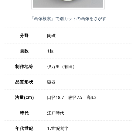
「画像検索」で別カットの画像をさがす
分野
陶磁
員数
1枚
制作地等
伊万里（有田）
品質形状
磁器
法量
(cm)
口径18.7 底径7.5 高3.3
時代
江戸時代
年代世紀
17世紀前半