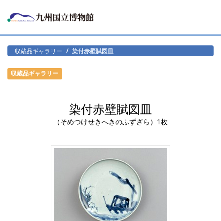
収蔵品ギャラリー
染付赤壁賦図皿
収蔵品ギャラリー
染付赤壁賦図皿
（そめつけせきへきのふずざら）1枚