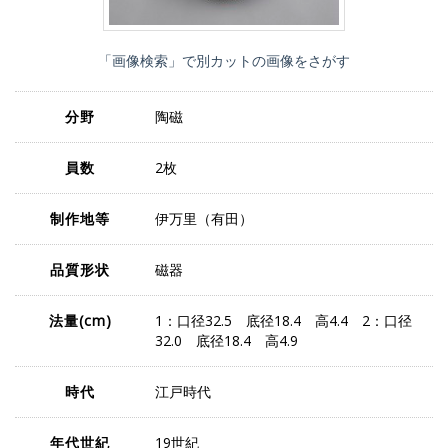
「画像検索」で別カットの画像をさがす
分野
陶磁
員数
2枚
制作地等
伊万里（有田）
品質形状
磁器
法量
(cm)
1：口径32.5 底径18.4 高4.4 2：口径
32.0 底径18.4 高4.9
時代
江戸時代
年代世紀
19世紀