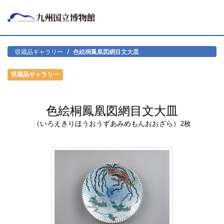
収蔵品ギャラリー
色絵桐鳳凰図網目文大皿
収蔵品ギャラリー
色絵桐鳳凰図網目文大皿
（いろえきりほうおうずあみめもんおおざら）2枚