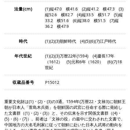
法量
(cm)
(1)縦47.0 横41.6 (2)縦41.2 横47.3 (3)
縦52.6 横82.7 (4)縦33.5 横51.7 (5)縦
33.2 横51.6 (6)縦38.0 横51.5 (7)縦
36.2 横47.9
時代
(1)(2)(3)朝鮮時代 (4)(5)(6)(7)江戸時代
年代世紀
(1)(2)(3)万暦22年(1594) (4)慶長17年
（1612） (5)元和6年（1620） (6)(7)18
世紀
収蔵品番号
P15012
重要文化財は(1)・(2)・(3)の3通。1594年(万暦22・文禄3)に朝鮮王
朝が日本人「萱島木兵衛」を朝鮮国の武官に任命する際に発給し
た文書群（(1)・(2)・(3)）と、その伝来を示す関係文書群（(4)・
(5)・(6)・(7)）。前者は「文禄の役」の最中に交わされた文書で、
中国地方の大名毛利家に従って朝鮮に赴いた日本人武将の動向を