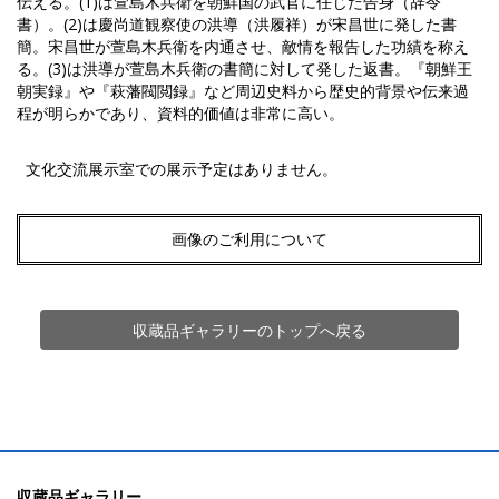
伝える。(1)は萱島木兵衛を朝鮮国の武官に任じた告身（辞令
書）。(2)は慶尚道観察使の洪導（洪履祥）が宋昌世に発した書
簡。宋昌世が萱島木兵衛を内通させ、敵情を報告した功績を称え
る。(3)は洪導が萱島木兵衛の書簡に対して発した返書。『朝鮮王
朝実録』や『萩藩閥閲録』など周辺史料から歴史的背景や伝来過
程が明らかであり、資料的価値は非常に高い。
文化交流展示室での展示予定はありません。
画像のご利用について
収蔵品ギャラリーのトップへ戻る
収蔵品ギャラリー