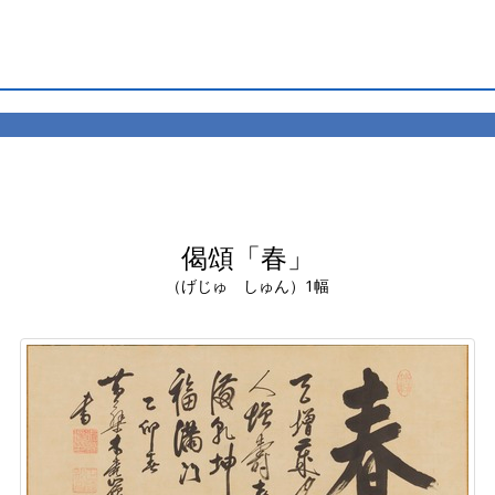
偈頌「春」
（げじゅ しゅん）1幅