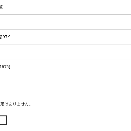
筆
横97.9
1675)
予定はありません。