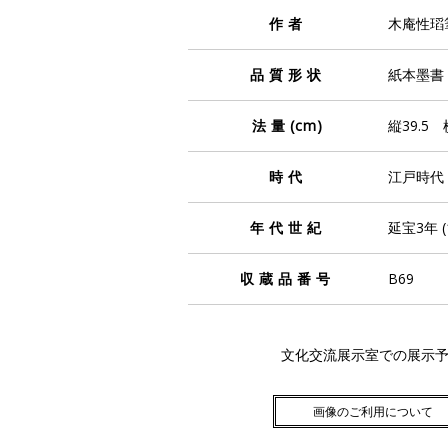
作者
木庵性瑫
品質形状
紙本墨書
法量
(cm)
縦39.5 
時代
江戸時代
年代世紀
延宝3年 (
収蔵品番号
B69
文化交流展示室での展示
画像のご利用について