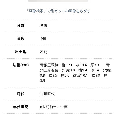
「画像検索」で別カットの画像をさがす
分野
考古
員数
4個
出土地
不明
法量
(cm)
青銅三環鈴：縦9.51 横10.4 厚3.9 青
銅三鈴杏葉：(1)縦9.0 横9.4 厚3.4 (2)縦
9.9 横9.5 厚3.6 (3)縦10.1 横9.9 厚
3.9
時代
古墳時代
年代世紀
6世紀前半～中葉