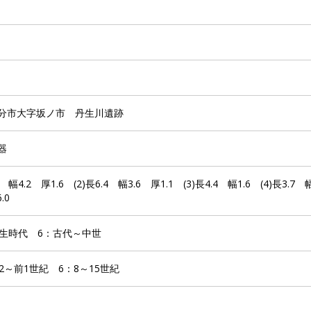
分市大字坂ノ市 丹生川遺跡
器
.0 幅4.2 厚1.6 (2)長6.4 幅3.6 厚1.1 (3)長4.4 幅1.6 (4)長3.7
6.0
弥生時代 6：古代～中世
2～前1世紀 6：8～15世紀