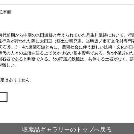
氏寄贈
、弥生時代前期から中期の水田遺跡と考えられていた丹生川遺跡において、
発行為が行われた際に太田亘（郷土史研究家、当時坂ノ市町文化財専門
片刃石斧、3・4の磨製石鏃ともに、農耕社会に伴う新しい技術・文化が
時代の人々の生活を語る上で欠かせない基本資料である。5は小破片の
製石器であると判断できる。6の狩股式鉄鏃は、共伴する土器がなく、
が難しい。
予定はありません。
収蔵品ギャラリーのトップへ戻る