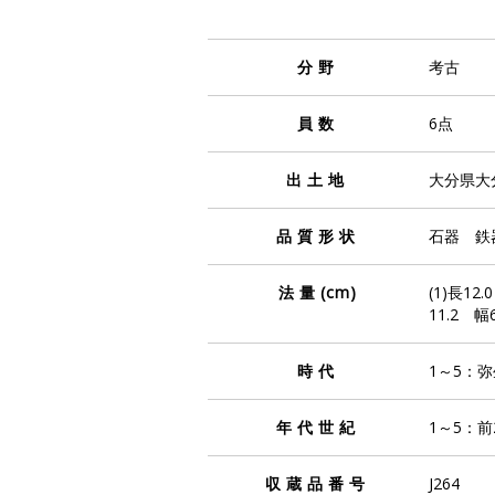
分野
考古
員数
6点
出土地
大分県大
品質形状
石器 鉄
法量
(cm)
(1)長12
11.2 幅
時代
1～5：
年代世紀
1～5：前
収蔵品番号
J264