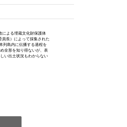
行政による埋蔵文化財保護体
委員長）によって採集された
日本列島内に伝播する過程を
ため全形を知り得ないが、表
詳しい出土状況もわからない