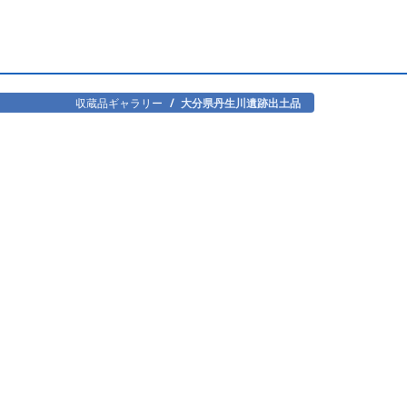
収蔵品ギャラリー
大分県丹生川遺跡出土品