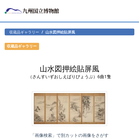
収蔵品ギャラリー
山水図押絵貼屏風
収蔵品ギャラリー
山水図押絵貼屏風
（さんすいずおしえばりびょうぶ）6曲1隻
「画像検索」で別カットの画像をさがす