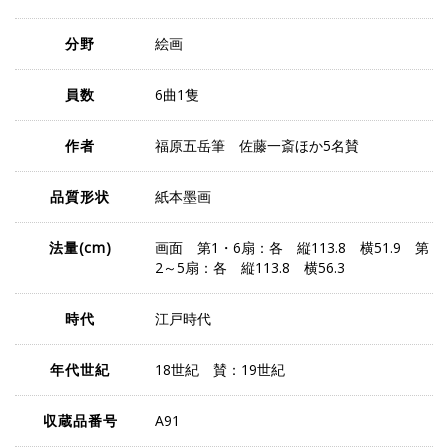
分野
絵画
員数
6曲1隻
作者
福原五岳筆 佐藤一斎ほか5名賛
品質形状
紙本墨画
法量
(cm)
画面 第1・6扇：各 縦113.8 横51.9 第
2～5扇：各 縦113.8 横56.3
時代
江戸時代
年代世紀
18世紀 賛：19世紀
収蔵品番号
A91