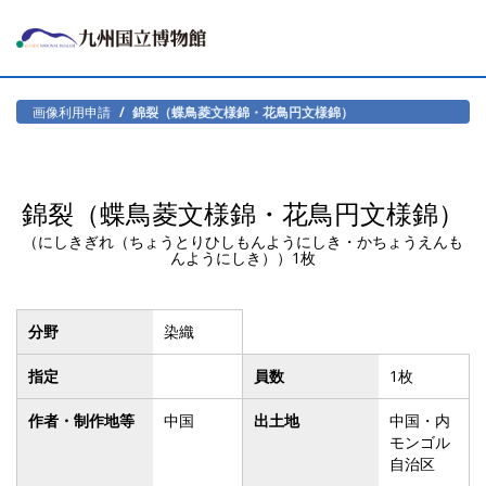
画像利用申請
錦裂（蝶鳥菱文様錦・花鳥円文様錦）
錦裂（蝶鳥菱文様錦・花鳥円文様錦）
（にしきぎれ（ちょうとりひしもんようにしき・かちょうえんも
んようにしき））1枚
分野
染織
指定
員数
1枚
作者・制作地等
中国
出土地
中国・内
モンゴル
自治区