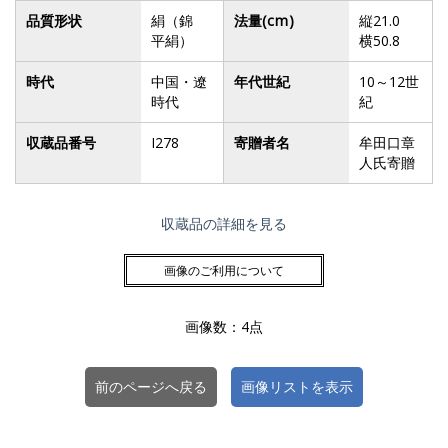
品質形状
絹（錦
法量
(cm)
縦21.0
平絹）
横50.8
時代
中国・遼
年代世紀
10～12世
時代
紀
収蔵品番号
I278
寄贈者名
牟田口章
人氏寄贈
収蔵品の詳細を見る
画像のご利用について
画像数：4点