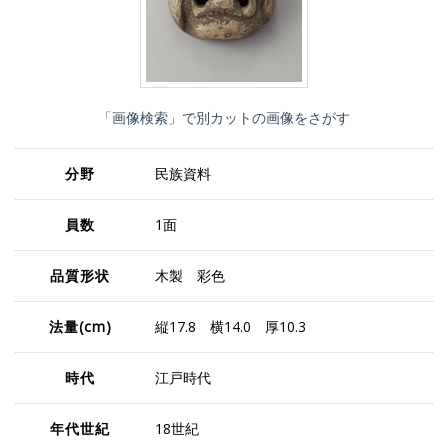
「画像検索」で別カットの画像をさがす
分野
民族資料
員数
1面
品質形状
木製 彩色
法量
(cm)
縦17.8 横14.0 厚10.3
時代
江戸時代
年代世紀
18世紀