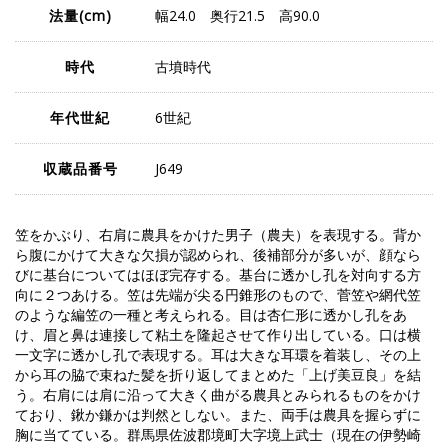
法量
(cm)
幅24.0 奥行21.5 高90.0
時代
古墳時代
年代世紀
6世紀
収蔵品番号
J649
笠をかぶり、右肩に農具をかけた男子（農夫）を表現する。背か
ら腹にかけて大きな欠損が認められ、後補部分が多いが、顔なら
びに基台についてはほぼ完存する。基台に透かし孔を対向する方
向に２つあける。笠は先端が尖る円錐形のもので、菅笠や網代笠
のような編笠の一種と考えられる。目は杏仁形に透かし孔をあ
け、眉と鼻は連接して粘土を隆起させて作り出している。口は横
一文字に透かし孔で表現する。耳は大きな耳環を着装し、その上
から耳の脇で束ねた髪を折り返してまとめた「上げ美豆良」を結
う。右肩には肩に沿って大きく曲がる農具とみられるものをかけ
ており、鍬か鎌かは判然としない。また、両手は農具を握らずに
胸に当てている。群馬県佐波郡境町大字境上武士（現在の伊勢崎