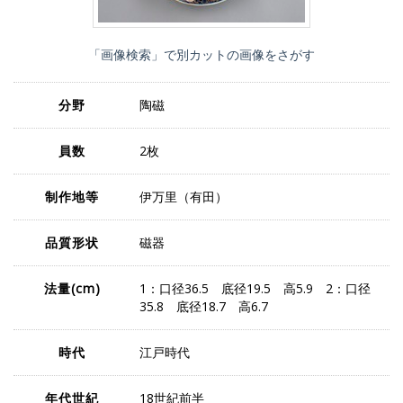
「画像検索」で別カットの画像をさがす
分野
陶磁
員数
2枚
制作地等
伊万里（有田）
品質形状
磁器
法量
(cm)
1：口径36.5 底径19.5 高5.9 2：口径
35.8 底径18.7 高6.7
時代
江戸時代
年代世紀
18世紀前半