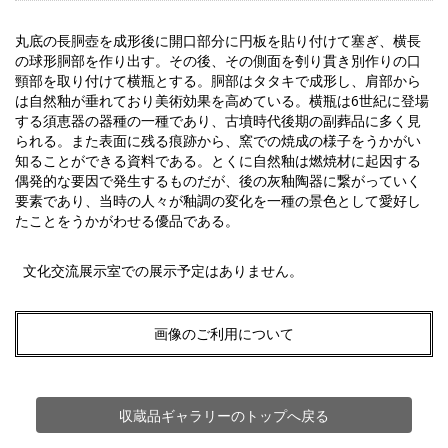
丸底の長胴壺を成形後に開口部分に円板を貼り付けて塞ぎ、横長
の球形胴部を作り出す。その後、その側面を刳り貫き別作りの口
頸部を取り付けて横瓶とする。胴部はタタキで成形し、肩部から
は自然釉が垂れており美術効果を高めている。横瓶は6世紀に登場
する須恵器の器種の一種であり、古墳時代後期の副葬品に多く見
られる。また表面に残る痕跡から、窯での焼成の様子をうかがい
知ることができる資料である。とくに自然釉は燃焼材に起因する
偶発的な要因で発生するものだが、後の灰釉陶器に繋がっていく
要素であり、当時の人々が釉調の変化を一種の景色として愛好し
たことをうかがわせる優品である。
文化交流展示室での展示予定はありません。
画像のご利用について
収蔵品ギャラリーのトップへ戻る