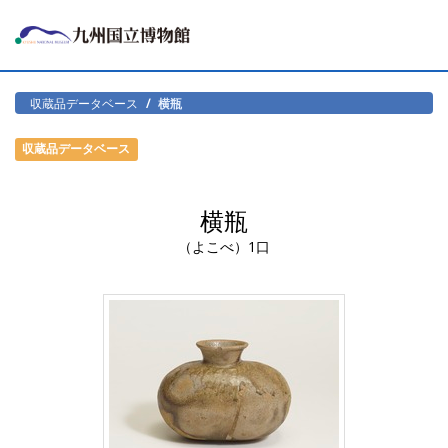
収蔵品データベース
横瓶
収蔵品データベース
横瓶
（よこべ）1口