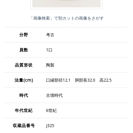
「画像検索」で別カットの画像をさがす
分野
考古
員数
1口
品質形状
陶製
法量
(cm)
口縁部径12.1 胴部長32.0 高22.5
時代
古墳時代
年代世紀
6世紀
収蔵品番号
J325