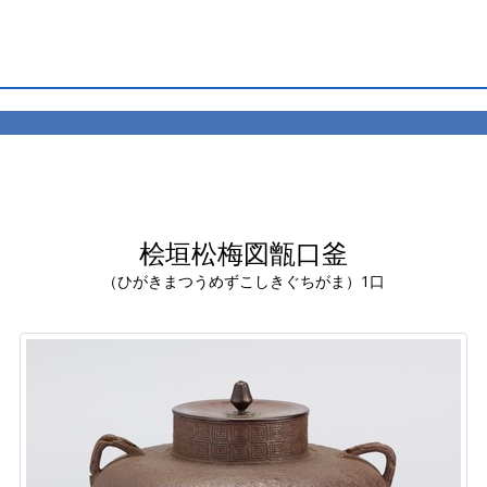
桧垣松梅図甑口釜
（ひがきまつうめずこしきぐちがま）1口