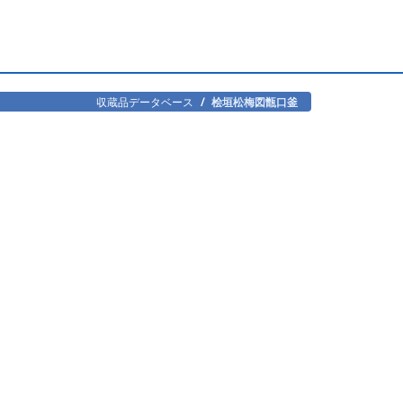
収蔵品データベース
桧垣松梅図甑口釜