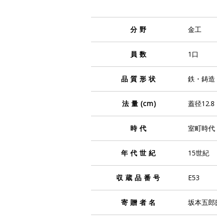
分野
金工
員数
1口
品質形状
鉄・鋳造
法量
(cm)
蓋径12.8
時代
室町時代
年代世紀
15世紀
収蔵品番号
E53
寄贈者名
坂本五郎